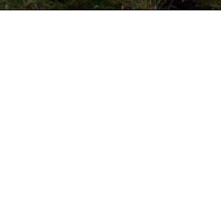
volg ons op
!
LINKEDIN