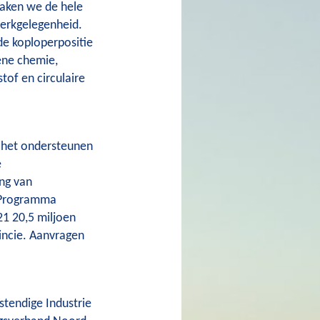
maken we de hele
werkgelegenheid.
de koploperpositie
ene chemie,
tof en circulaire
op het ondersteunen
e
ing van
 Programma
21 20,5 miljoen
incie. Aanvragen
stendige Industrie