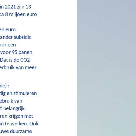
in 2021 zijn 13
ca 8 miljoen euro
en euro
ander subsidie
voor een
t voor 95 banen
Dat is de CO2-
verbruik van meer
e) :
dig en stimuleren
ebruik van
t belangrijk.
ren krijgen met
aan te werken. Ook
ieuwe duurzame