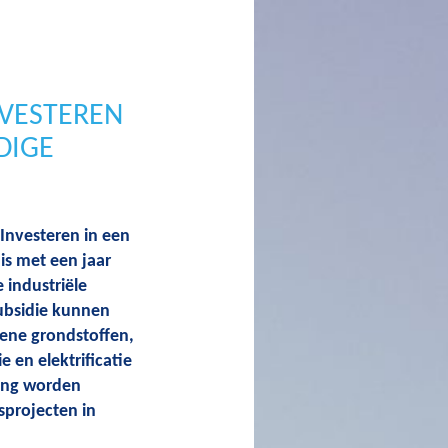
NVESTEREN
DIGE
 Investeren in een
is met een jaar
 industriële
subsidie kunnen
oene grondstoffen,
 en elektrificatie
ling worden
gsprojecten in