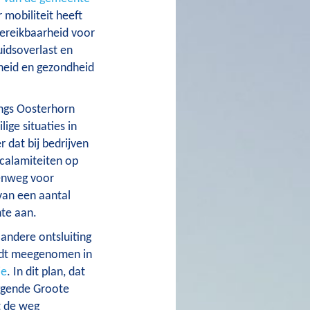
r mobiliteit heeft
ereikbaarheid voor
uidsoverlast en
gheid en gezondheid
ngs Oosterhorn
ige situaties in
 dat bij bedrijven
 calamiteiten op
genweg voor
van een aantal
te aan.
andere ontsluiting
rdt meegenomen in
ie
. In dit plan, dat
iggende Groote
t de weg