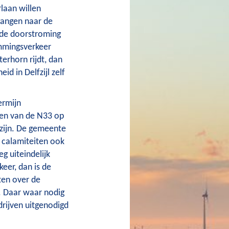
laan willen
tgangen naar de
m de doorstroming
emmingsverkeer
terhorn rijdt, dan
eid in Delfzijl zelf
ermijn
gen van de N33 op
r zijn. De gemeente
 calamiteiten ook
g uiteindelijk
eer, dan is de
ten over de
f. Daar waar nodig
rijven uitgenodigd