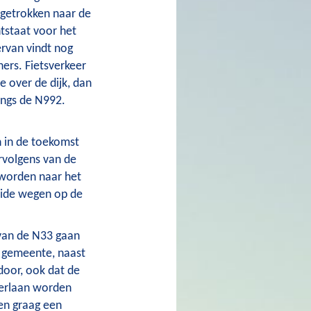
rgetrokken naar de
tstaat voor het
ervan vindt nog
ers. Fietsverkeer
e over de dijk, dan
angs de N992.
 in de toekomst
rvolgens van de
worden naar het
eide wegen op de
van de N33 gaan
de gemeente, naast
oor, ook dat de
terlaan worden
en graag een