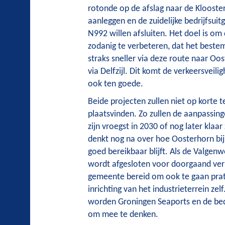
rotonde op de afslag naar de Klooster
aanleggen en de zuidelijke bedrijfsui
N992 willen afsluiten. Het doel is o
zodanig te verbeteren, dat het best
straks sneller via deze route naar Oos
via Delfzijl. Dit komt de verkeersveiligh
ook ten goede.
Beide projecten zullen niet op korte t
plaatsvinden. Zo zullen de aanpassin
zijn vroegst in 2030 of nog later klaa
denkt nog na over hoe Oosterhorn bij
goed bereikbaar blijft. Als de Valgenwe
wordt afgesloten voor doorgaand verk
gemeente bereid om ook te gaan pra
inrichting van het industrieterrein zel
worden Groningen Seaports en de bed
om mee te denken.