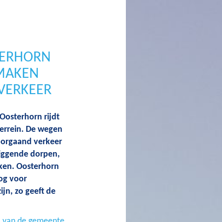
TERHORN
 MAKEN
VERKEER
 Oosterhorn rijdt
terrein. De wegen
oorgaand verkeer
liggende dorpen,
aken. Oosterhorn
og voor
n, zo geeft de
a van de gemeente