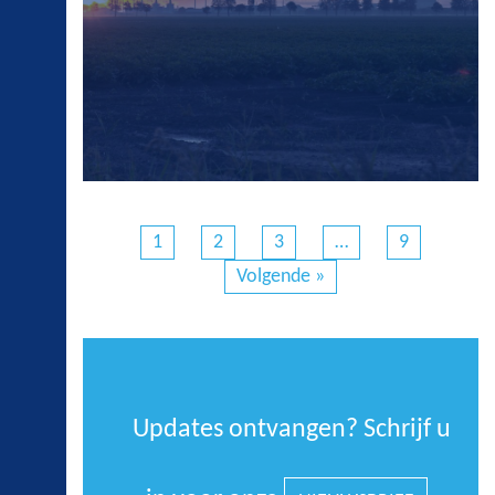
1
2
3
…
9
Volgende »
Updates ontvangen? Schrijf u