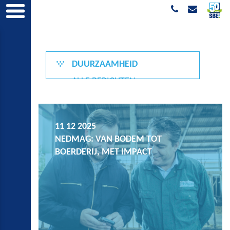
DUURZAAMHEID
ALLE BERICHTEN
50 JAAR
GROENE GRONINGER
11 12 2025
LEEFBAARHEID
NEDMAG: VAN BODEM TOT
BOERDERIJ, MET IMPACT
ONDER DE MOTORKAP
ONDERNEMINGSKLIMAAT
ONDERWIJS & ARBEIDSMARKT
VEILIGHEID