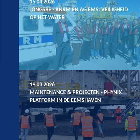
15 04 2026
JONGSBE - KNRM EN AG EMS: VEILIGHEID
OP HET WATER
19 03 2026
MAINTENANCE & PROJECTEN - PHYNIX
PLATFORM IN DE EEMSHAVEN