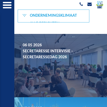
ONDERNEMINGSKLIMAAT
ALLE BERICHTEN
50 JAAR
DUURZAAMHEID
06 05 2026
GROENE GRONINGER
SECRETARESSE INTERVISIE -
LEEFBAARHEID
SECRETARESSEDAG 2026
ONDER DE MOTORKAP
ONDERWIJS & ARBEIDSMARKT
VEILIGHEID