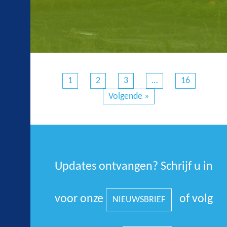
1
2
3
…
16
Volgende »
Updates ontvangen? Schrijf u in
voor onze
of volg
NIEUWSBRIEF