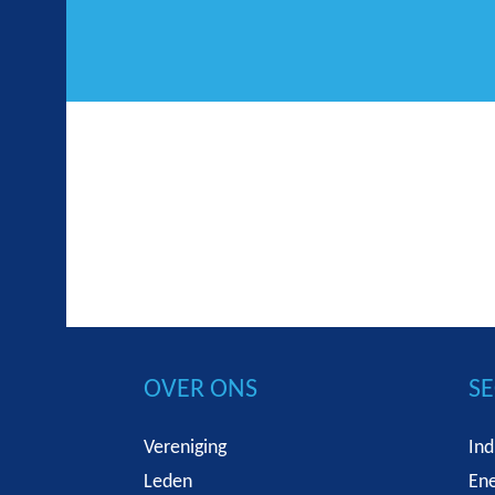
OVER ONS
S
Vereniging
Ind
Leden
Ene