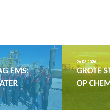
26 03 2026
AG EMS:
GROTE S
WATER
OP CHEM