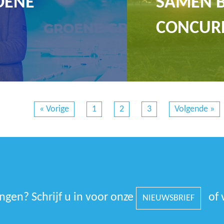
OENE
SAMEN 
CONCUR
« Vorige
1
2
3
Volgende »
gen? Schrijf u in voor onze
of 
NIEUWSBRIEF