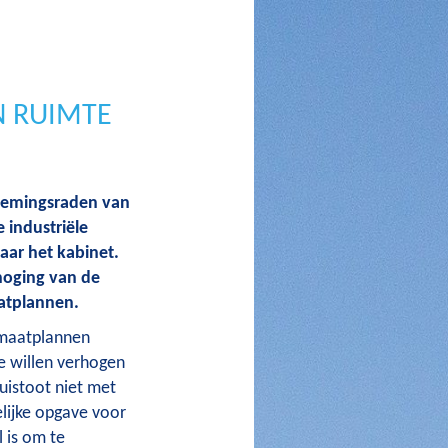
N RUIMTE
nemingsraden van
 industriële
aar het kabinet.
hoging van de
aatplannen.
limaatplannen
e willen verhogen
uistoot niet met
ijke opgave voor
l is om te