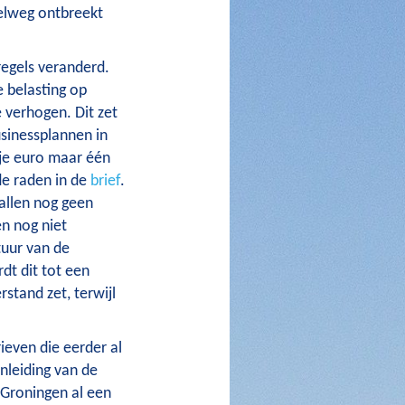
elweg ontbreekt
regels veranderd.
 belasting op
e verhogen. Dit zet
sinessplannen in
 je euro maar één
de raden in de
brief
.
allen nog geen
en nog niet
tuur van de
t dit tot een
stand zet, terwijl
rieven die eerder al
anleiding van de
 Groningen al een