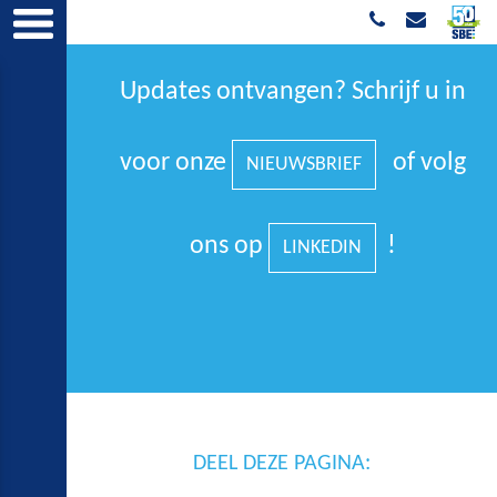
Updates ontvangen? Schrijf u in
voor onze
of volg
NIEUWSBRIEF
ons op
!
LINKEDIN
DEEL DEZE PAGINA: