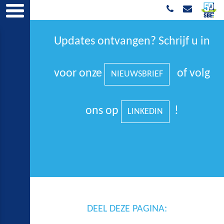
Updates ontvangen? Schrijf u in
voor onze
of volg
NIEUWSBRIEF
ons op
!
LINKEDIN
DEEL DEZE PAGINA: