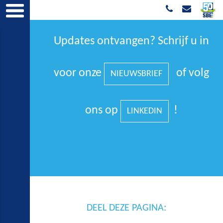
Updates ontvangen? Schrijf u in
voor onze
of volg
NIEUWSBRIEF
ons op
!
LINKEDIN
DEEL DEZE PAGINA: