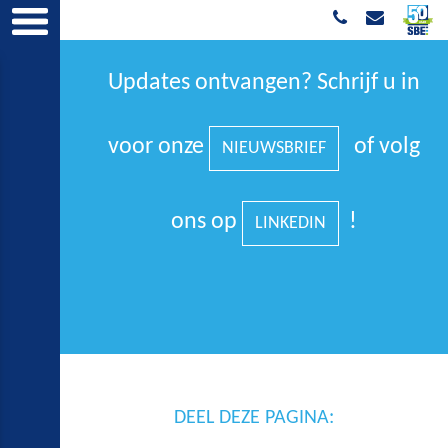
Updates ontvangen? Schrijf u in
voor onze
of volg
NIEUWSBRIEF
ons op
!
LINKEDIN
DEEL DEZE PAGINA: