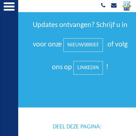
Updates ontvangen? Schrijf u in
voor onze
of volg
NIEUWSBRIEF
ons op
!
LINKEDIN
DEEL DEZE PAGINA: