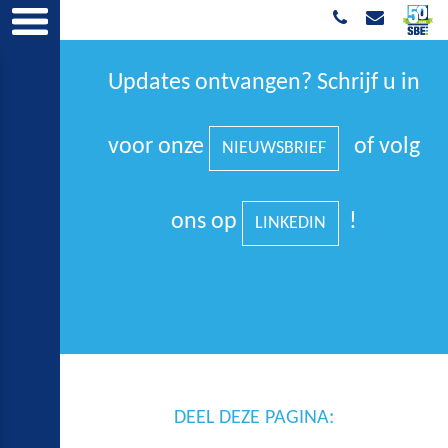
Updates ontvangen? Schrijf u in
voor onze
of volg
NIEUWSBRIEF
ons op
!
LINKEDIN
DEEL DEZE PAGINA: