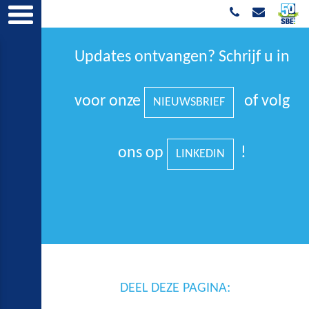
Updates ontvangen? Schrijf u in
voor onze
of volg
NIEUWSBRIEF
ons op
!
LINKEDIN
DEEL DEZE PAGINA: