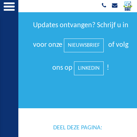
Updates ontvangen? Schrijf u in
voor onze
of volg
NIEUWSBRIEF
ons op
!
LINKEDIN
DEEL DEZE PAGINA: