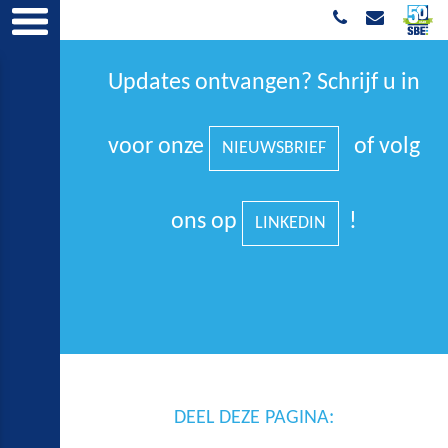
Updates ontvangen? Schrijf u in
voor onze
of volg
NIEUWSBRIEF
ons op
!
LINKEDIN
DEEL DEZE PAGINA: