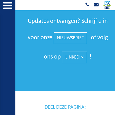
Updates ontvangen? Schrijf u in
voor onze
of volg
NIEUWSBRIEF
ons op
!
LINKEDIN
DEEL DEZE PAGINA: