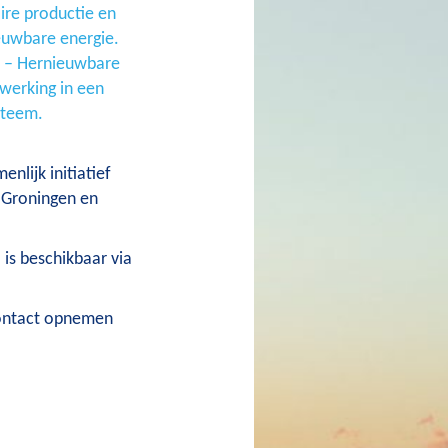
re productie en
euwbare energie.
) – Hernieuwbare
werking in een
steem.
nlijk initiatief
 Groningen en
is beschikbaar via
contact opnemen