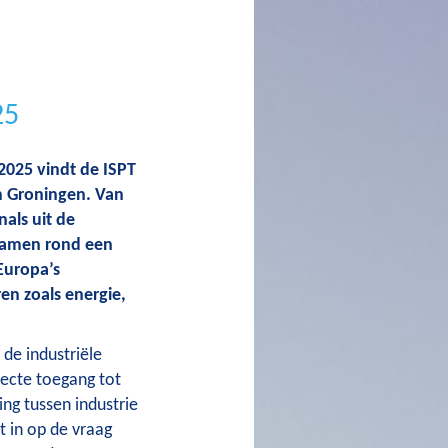
25
2025 vindt de ISPT
m Groningen. Van
als uit de
 samen rond een
Europa’s
ren zoals energie,
 de industriële
irecte toegang tot
g tussen industrie
 in op de vraag