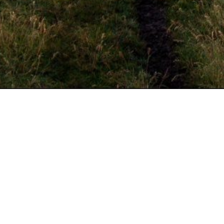
volg ons op
!
LINKEDIN