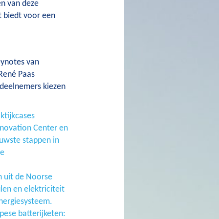
en van deze
 biedt voor een
eynotes van
 René Paas
 deelnemers kiezen
aktijkcases
nnovation Center en
euwste stappen in
re
en uit de Noorse
en en elektriciteit
energiesysteem.
pese batterijketen: