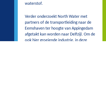
waterstof.
Verder onderzoekt North Water met
partners of de transportleiding naar de
Eemshaven ter hoogte van Appingedam
afgetakt kan worden naar Delfzijl. Om de
ook hier groeiende industrie, in deze
tijden van toenemende druk op
zoetwaterbeschikbaarheid, toch van
voldoende zoet water te kunnen
voorzien.
Industriewater met oppervlaktewater als
bron is een goed én duurzaam
alternatief, want koeling kan prima met
goed gezuiverd oppervlaktewater