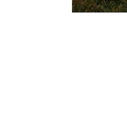
AGENDA OVERZICHT
gen? Schrijf u in voor onze
of 
NIEUWSBRIEF