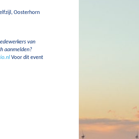
lfzijl, Oosterhorn
medewerkers van
ich aanmelden?
o.nl
Voor dit event