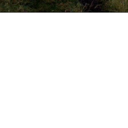
volg ons op
!
LINKEDIN