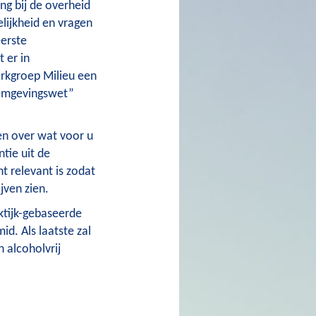
ing bij de overheid
elijkheid en vragen
eerste
 er in
kgroep Milieu een
Omgevingswet”
n over wat voor u
ntie uit de
t relevant is zodat
jven zien.
ktijk-gebaseerde
d. Als laatste zal
 alcoholvrij