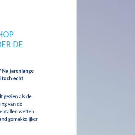
HOP
ER DE
 Na jarenlange
i toch echt
 gezien als de
ring van de
ientallen wetten
and gemakkelijker