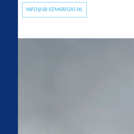
INFO@SB-EEMSREGIO.NL