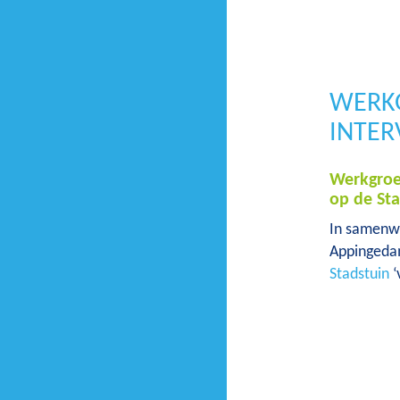
WERKG
INTER
Werkgroep
op de St
In samenwe
Appingedam
Stadstuin
‘