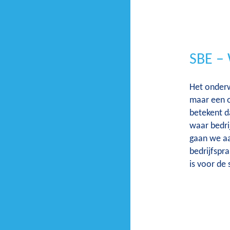
SBE –
Het onderwe
maar een op
betekent da
waar bedri
gaan we aa
bedrijfspr
is voor de