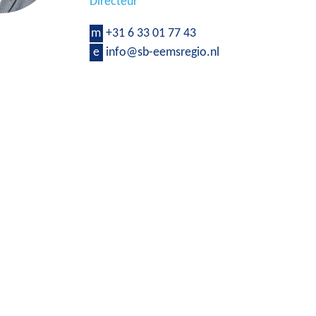
Directeur
m
+31 6 33 01 77 43
e
info@sb-eemsregio.nl