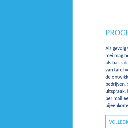
PROG
Als gevolg
mei mag he
als basis 
van tafel 
de ontwikk
bedrijven.
uitspraak.
per mail e
bijeenkoms
VOLLEDI