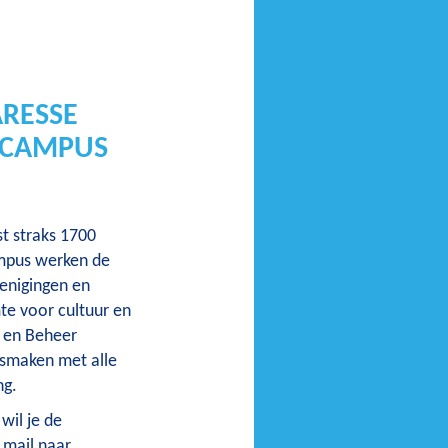
RESSE
K CAMPUS
t straks 1700
ampus werken de
enigingen en
mte voor cultuur en
w en Beheer
ismaken met alle
ng.
 wil je de
 mail naar