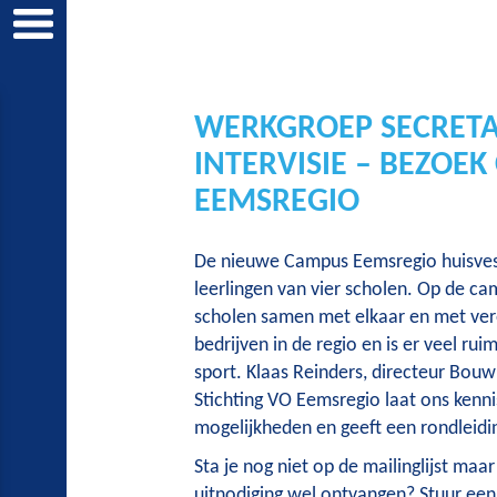
WERKGROEP SECRETA
INTERVISIE – BEZOE
EEMSREGIO
De nieuwe Campus Eemsregio huisves
leerlingen van vier scholen. Op de c
scholen samen met elkaar en met ver
bedrijven in de regio en is er veel rui
sport. Klaas Reinders, directeur Bou
Stichting VO Eemsregio laat ons kenn
mogelijkheden en geeft een rondleidi
Sta je nog niet op de mailinglijst maar
uitnodiging wel ontvangen? Stuur een