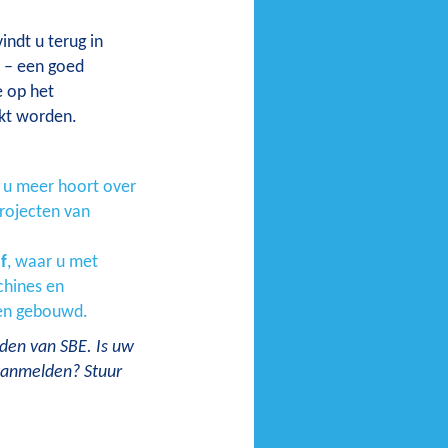
ndt u terug in
o – een goed
e op het
ikt worden.
n u meer hoort over
projecten van
f
, waar u met
chines en
 en gebouwd.
eden van SBE. Is uw
 aanmelden? Stuur