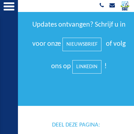
Updates ontvangen? Schrijf u in
voor onze
of volg
NIEUWSBRIEF
ons op
!
LINKEDIN
DEEL DEZE PAGINA: